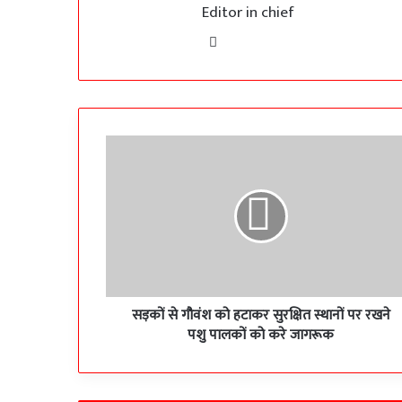
Editor in chief
Website
सड़कों
से
गौवंश
को
हटाकर
सुरक्षित
स्थानों
पर
रखने
पशु
सड़कों से गौवंश को हटाकर सुरक्षित स्थानों पर रखने
पालकों
पशु पालकों को करे जागरूक
को
करे
जागरूक